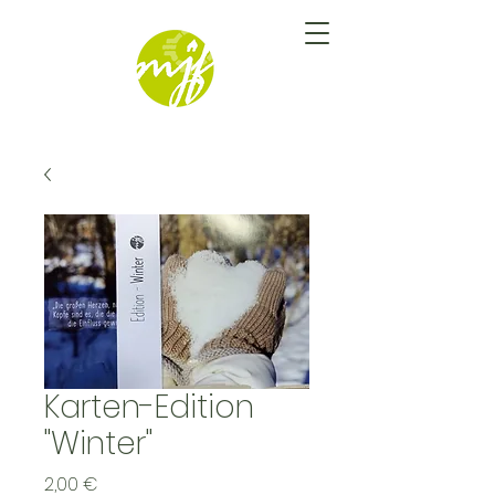
Karten-Edition
"Winter"
Preis
2,00 €