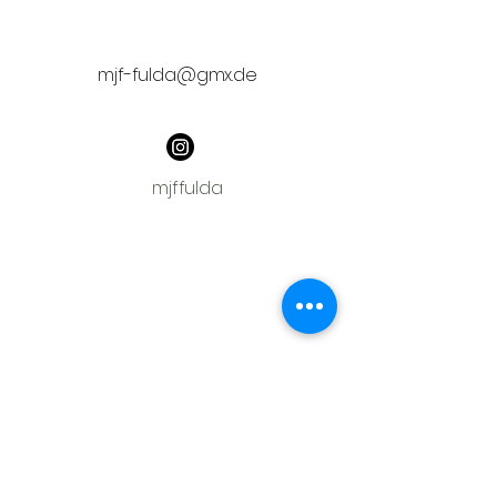
mjf-fulda@gmx.de
mjffulda
Shop
Material