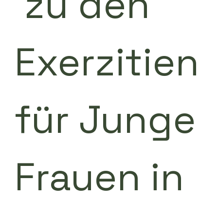
 zu den 
Exerzitien 
für Junge 
Frauen in 