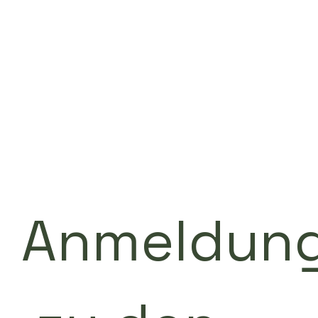
altungen
WJT Seoul 2027
Üb
Anmeldun