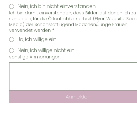
Nein, ich bin nicht einverstanden
Ich bin damit einverstanden, dass Bilder, auf denen ich zu
sehen bin, für die Öffentlichkeitsarbeit (Flyer, Website, Soci
Media) der Schönstattjugend Mädchen/Junge Frauen
verwendet werden.
*
Ja, ich willige ein
Nein, ich willige nicht ein
sonstige Anmerkungen
Anmelden
rial
Schutzkonzept
Impress